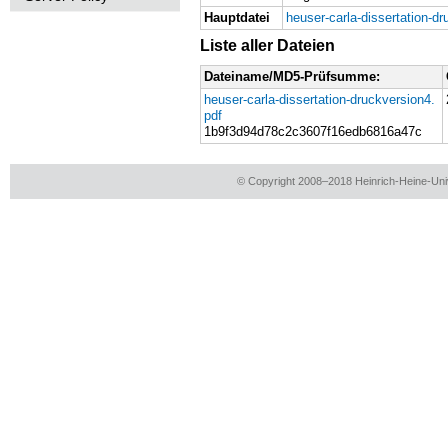
Hauptdatei
heuser-carla-dissertation-d
Liste aller Dateien
Da­tei­na­me/MD5-Prüf­sum­me:
heuser-carla-dissertation-druckversion4.​
pdf
1b9f3d94d78c2c3607f16ed­b6816a47c
© Copyright 2008–2018 Heinrich-Heine-Univ