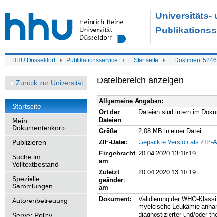
Universitäts-
Publikationss
HHU Düsseldorf
Publikationsservice
Startseite
Dokument 5246
Dateibereich anzeigen
Zurück zur Universität
Allgemeine Angaben:
Startseite
Ort der
Dateien sind intern im Dok
Dateien
Mein
Dokumentenkorb
Größe
2,08 MB in einer Datei
Publizieren
ZIP-Datei:
Gepackte Version als ZIP-A
Eingebracht
20.04.2020 13:10:19
Suche im
am
Volltextbestand
Zuletzt
20.04.2020 13:10:19
Spezielle
geändert
Sammlungen
am
Dokument:
Validierung der WHO-Klassif
Autorenbetreuung
myeloische Leukämie anhan
diagnostizierter und/oder th
Server Policy