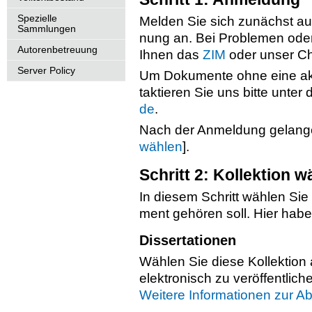
Spezielle
Mel­den Sie sich zu­nächst auf
Sammlungen
nung an. Bei Pro­ble­men oder
Autorenbetreuung
Ihnen das
ZIM
oder unser Cha
Server Policy
Um Do­ku­men­te ohne eine ak­t
tak­tie­ren Sie uns bitte unter
de
.
Nach der An­mel­dung ge­lan­
wäh­len
].
Schritt 2: Kol­lek­ti­on w
In die­sem Schritt wäh­len Sie d
ment ge­hö­ren soll. Hier haben
Dis­ser­ta­tio­nen
Wäh­len Sie diese Kol­lek­ti­on
elek­tro­nisch zu ver­öf­fent­li­ch
Wei­te­re In­for­ma­tio­nen zur Ab