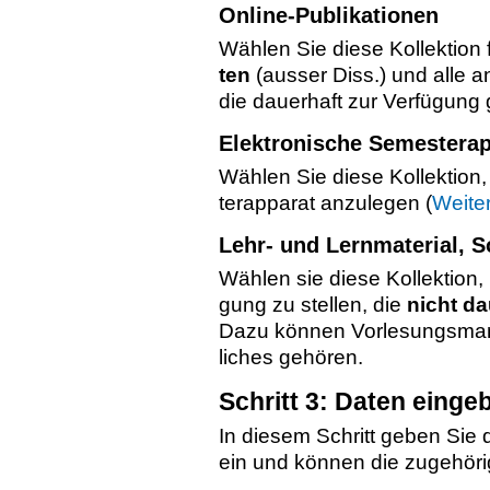
On­line-Pu­bli­ka­tio­nen
Wäh­len Sie diese Kol­lek­ti­on
ten
(aus­ser Diss.) und alle a
die dau­er­haft zur Ver­fü­gung g
Elek­tro­ni­sche Se­mes­terap­
Wäh­len Sie diese Kol­lek­ti­o
terap­pa­rat an­zu­le­gen (
Wei­te­
Lehr- und Lern­ma­te­ri­al, S
Wäh­len sie diese Kol­lek­ti­on
gung zu stel­len, die
nicht dau
Dazu kön­nen Vor­le­sungs­ma­nu
li­ches ge­hö­ren.
Schritt 3: Daten ein­ge­
In die­sem Schritt geben Sie 
ein und kön­nen die zu­ge­hö­ri