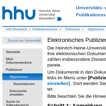
Universitäts-
Publikationss
HHU Düsseldorf
Publikationsservice
Publizieren
Allgemeines
Elek­tro­ni­sches Pu­bli­zie
Zurück zur Universität
Die Hein­rich-Hei­ne-Uni­ver­si­t
Startseite
ihre elek­tro­ni­schen Do­ku­men­
zäh­len ins­be­son­de­re Dis­ser­t
Mein
Dokumentenkorb
pa­ra­te.
Publizieren
Um Do­ku­men­te in den Do­ku­me
Allgemeines
links im Menü unter
[Pu­bli­zi
ein­stel­len]
. Dort wer­den Sie 
Dissertationen
tet.
Dokumente
einstellen
Bitte be­ach­ten Sie die Hin­w
Suche im
Schritt 1: An­mel­dung
Volltextbestand