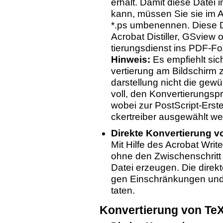
er­hält. Damit diese Datei 
kann, müs­sen Sie sie im A
*.ps um­be­nen­nen. Diese 
Acro­bat Di­stil­ler, GSview
tie­rungs­dienst ins PDF-Fo
Hin­weis:
Es emp­fiehlt sich
ver­tie­rung am Bild­schirm zu
dar­stel­lung nicht die ge­wü
voll, den Kon­ver­tie­rungs­p
wobei zur Post­Script-Er­ste
cker­trei­ber aus­ge­wählt wer
Di­rek­te Kon­ver­tie­rung
Mit Hilfe des Acro­bat Wri­
ohne den Zwi­schen­schritt ü
Da­tei er­zeu­gen. Die di­rek­t
gen Ein­schrän­kun­gen und 
ta­ten.
Kon­ver­tie­rung von TeX