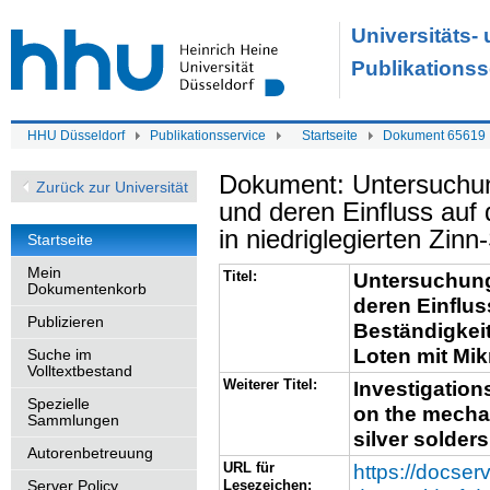
Universitäts-
Publikationss
HHU Düsseldorf
Publikationsservice
Startseite
Dokument 65619
Dokument: Untersuch
Zurück zur Universität
und deren Einfluss auf
in niedriglegierten Zin
Startseite
Mein
Titel:
Untersuchun
Dokumentenkorb
deren Einflu
Publizieren
Beständigkeit
Loten mit Mi
Suche im
Volltextbestand
Weiterer Titel:
Investigation
Spezielle
on the mechan
Sammlungen
silver solder
Autorenbetreuung
URL für
https://docserv
Server Policy
Lesezeichen: