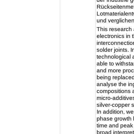
Rückseitenmeta
Lotmaterialent
und verglichen
This research
electronics in 
interconnectio
solder joints. 
technological
able to withst
and more proce
being replaced
analyse the in
compositions a
micro-additives
silver-copper s
In addition, we
phase growth b
time and peak 
broad interpret