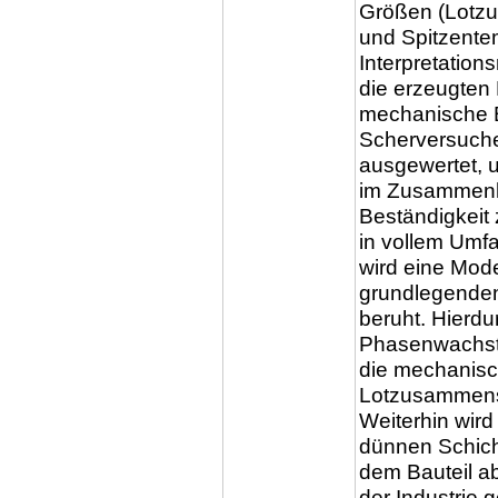
Größen (Lotzu
und Spitzentem
Interpretation
die erzeugten 
mechanische B
Scherversuch
ausgewertet, 
im Zusammenh
Beständigkeit
in vollem Umf
wird eine Mode
grundlegende
beruht. Hierd
Phasenwachstu
die mechanisc
Lotzusammense
Weiterhin wird 
dünnen Schicht
dem Bauteil ab
der Industrie 