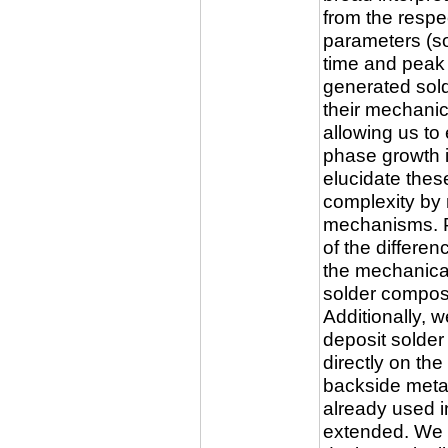
from the respe
parameters (so
time and peak
generated sold
their mechanic
allowing us to 
phase growth i
elucidate these 
complexity by 
mechanisms. Pr
of the differen
the mechanical
solder composi
Additionally, 
deposit solder 
directly on th
backside metal
already used i
extended. We e