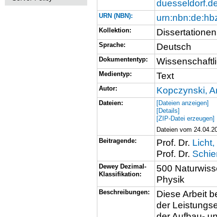
duesseldorf.d
URN (NBN):
urn:nbn:de:h
Kollektion:
Dissertationen
Sprache:
Deutsch
Dokumententyp:
Wissenschaftli
Medientyp:
Text
Autor:
Kopczynski, 
Dateien:
[Dateien anzeigen]
[Details]
[ZIP-Datei erzeugen]
Dateien vom 24.04.20
Beitragende:
Prof. Dr.
Licht
Prof. Dr.
Schie
Dewey Dezimal-
500 Naturwiss
Klassifikation:
Physik
Beschreibungen:
Diese Arbeit b
der Leistungse
der Aufbau- un