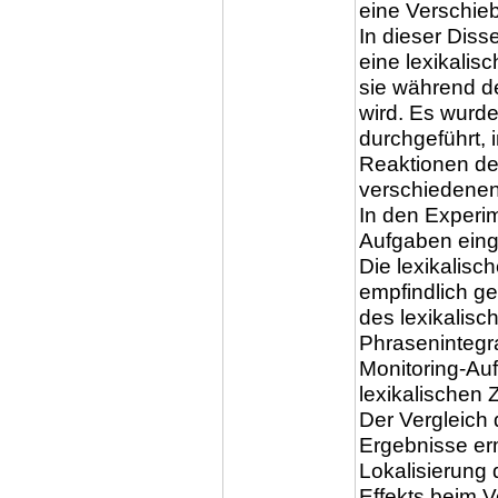
eine Verschieb
In dieser Disse
eine lexikalis
sie während d
wird. Es wurd
durchgeführt, 
Reaktionen der
verschiedene
In den Experi
Aufgaben eing
Die lexikalisc
empfindlich g
des lexikalisc
Phrasenintegr
Monitoring-Au
lexikalischen Z
Der Vergleich 
Ergebnisse er
Lokalisierung
Effekts beim 