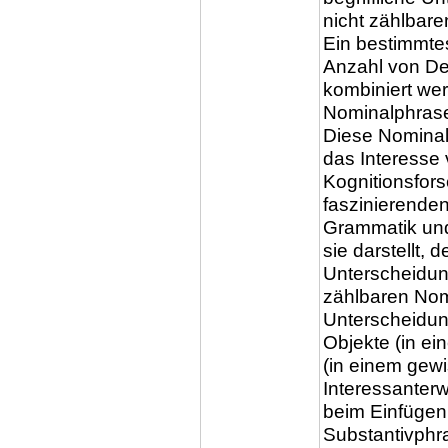
nicht zählbare
Ein bestimmte
Anzahl von De
kombiniert we
Nominalphrase
Diese Nominale
das Interesse
Kognitionsfor
faszinierend
Grammatik und
sie darstellt,
Unterscheidun
zählbaren Nome
Unterscheidung
Objekte (in e
(in einem gewi
Interessanter
beim Einfügen
Substantivphr