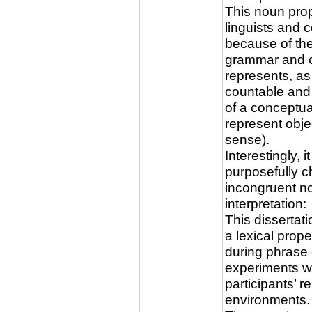
This noun prop
linguists and 
because of the
grammar and c
represents, as
countable and 
of a conceptual
represent obje
sense).
Interestingly, i
purposefully c
incongruent no
interpretation:
This dissertati
a lexical prope
during phrase
experiments w
participants’ r
environments.