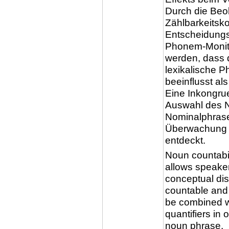
Durch die Beo
Zählbarkeitsko
Entscheidungs
Phonem-Monito
werden, dass d
lexikalische P
beeinflusst al
Eine Inkongrue
Auswahl des 
Nominalphras
Überwachung o
entdeckt.
Noun countabil
allows speaker
conceptual dis
countable and 
be combined wi
quantifiers in 
noun phrase.