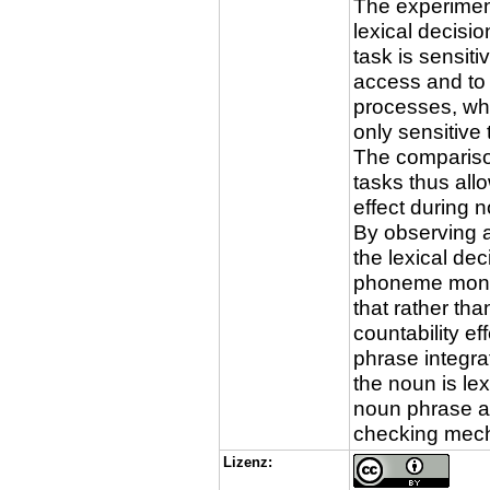
The experiment
lexical decisio
task is sensiti
access and to 
processes, whi
only sensitive 
The comparison
tasks thus allo
effect during
By observing a
the lexical dec
phoneme monito
that rather th
countability ef
phrase integra
the noun is lex
noun phrase an
checking mec
Lizenz: