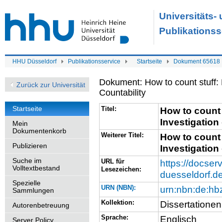
Universitäts-
Publikationss
HHU Düsseldorf
Publikationsservice
Startseite
Dokument 65618
Dokument: How to count stuff: 
Zurück zur Universität
Countability
Startseite
Titel:
How to count 
Investigation
Mein
Dokumentenkorb
Weiterer Titel:
How to count 
Publizieren
Investigation
Suche im
URL für
https://docserv
Volltextbestand
Lesezeichen:
duesseldorf.d
Spezielle
URN (NBN):
urn:nbn:de:h
Sammlungen
Kollektion:
Dissertationen
Autorenbetreuung
Sprache:
Englisch
Server Policy