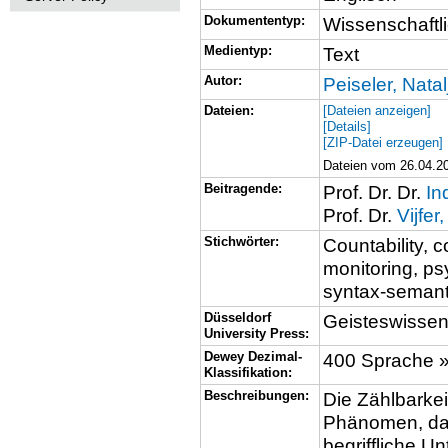
Dokumententyp:
Wissenschaftli
Medientyp:
Text
Autor:
Peiseler, Natal
Dateien:
[Dateien anzeigen]
[Details]
[ZIP-Datei erzeugen]
Dateien vom 26.04.20
Beitragende:
Prof. Dr. Dr.
In
Prof. Dr.
Vijfe
Stichwörter:
Countability, 
monitoring, ps
syntax-semanti
Düsseldorf
Geisteswissen
University Press:
Dewey Dezimal-
400 Sprache »
Klassifikation:
Beschreibungen:
Die Zählbarkei
Phänomen, das
begriffliche 