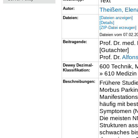
Text
Autor:
Theißen, Elen
Dateien:
[Dateien anzeigen]
[Details]
[ZIP-Datei erzeugen]
Dateien vom 07.02.20
Beitragende:
Prof. Dr. med. 
[Gutachter]
Prof. Dr.
Alfons
Dewey Dezimal-
600 Technik, 
Klassifikation:
» 610 Medizin
Beschreibungen:
Frühere Studie
Morbus Parkin
Manifestation
häufig mit bes
Symptomen (N
Die meisten N
Strukturen ass
schwaches bis