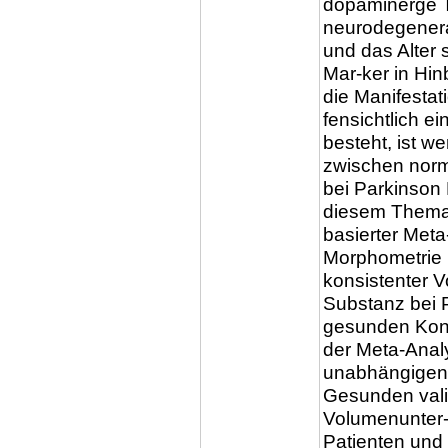
dopaminerge T
neurodegenera
und das Alter s
Mar-ker in Hin
die Manifesta
fensichtlich 
besteht, ist w
zwischen norm
bei Parkinson 
diesem Thema,
basierter Met
Morphometrie 
konsistenter 
Substanz bei 
gesunden Kontr
der Meta-Anal
unabhängigen 
Gesunden vali
Volumenunter-
Patienten und 