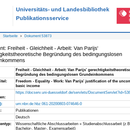
Universitäts- und Landesbibliothek
Publikationsservice
Startseite
Dokument 53873
: Freiheit - Gleichheit - Arbeit: Van Parijs'
igkeitstheoretische Begründung des bedingungslosen
inkommens
Freiheit - Gleichheit - Arbeit: Van Parijs' gerechtigkeitstheoreti
Begründung des bedingungslosen Grundeinkommens
itel:
Freedom - Equality - Work: Van Parijs' justification of the uncon
basic income
https://docserv.uni-duesseldorf.de/servlets/DocumentServlet?id=53
en:
):
urn:nbn:de:hbz:061-20200803-074646-0
:
Publikationen
Deutsch
entyp:
Wissenschaftliche Abschlussarbeiten » Studienabschlussarbeit (z.B
Bachelor-, Master-, Examensarbeit)