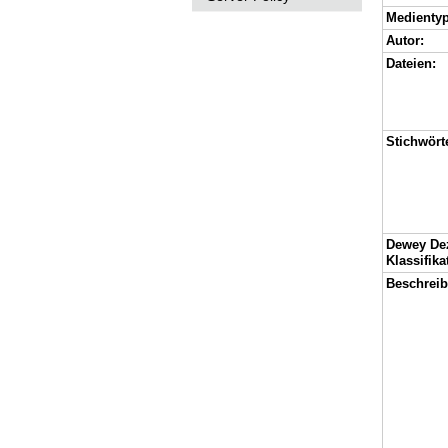
Medientyp
Autor:
Dateien:
Stichwört
Dewey De
Klassifika
Beschrei