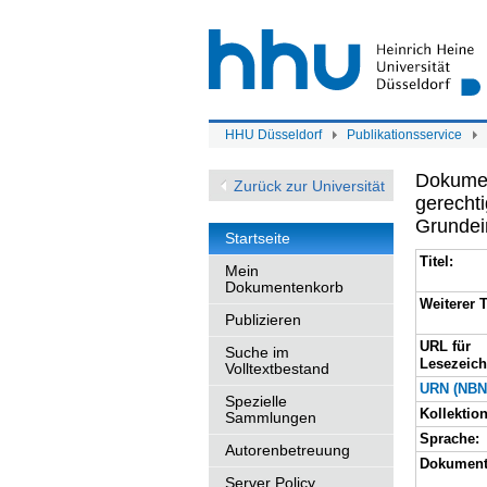
HHU Düsseldorf
Publikationsservice
Dokument
Zurück zur Universität
gerecht
Grunde
Startseite
Titel:
Mein
Dokumentenkorb
Weiterer T
Publizieren
URL für
Suche im
Lesezeich
Volltextbestand
URN (NBN
Spezielle
Kollektion
Sammlungen
Sprache:
Autorenbetreuung
Dokument
Server Policy