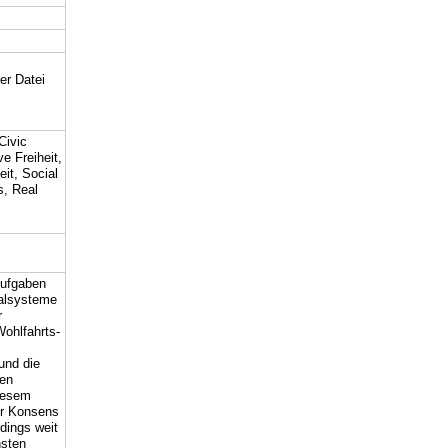
er Datei
Civic
e Freiheit,
eit, Social
s, Real
Aufgaben
ialsysteme
r
ohlfahrts-
 und die
gen
diesem
ter Konsens
dings weit
nsten