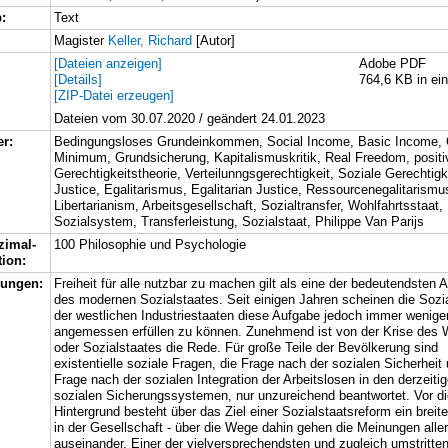
:
Text
Magister
Keller, Richard
[Autor]
[Dateien anzeigen]
Adobe PDF
[Details]
764,6 KB in ein
[ZIP-Datei erzeugen]
Dateien vom 30.07.2020 / geändert 24.01.2023
er:
Bedingungsloses Grundeinkommen, Social Income, Basic Income, 
Minimum, Grundsicherung, Kapitalismuskritik, Real Freedom, positiv
Gerechtigkeitstheorie, Verteilunngsgerechtigkeit, Soziale Gerechtigk
Justice, Egalitarismus, Egalitarian Justice, Ressourcenegalitarismu
Libertarianism, Arbeitsgesellschaft, Sozialtransfer, Wohlfahrtsstaat,
Sozialsystem, Transferleistung, Sozialstaat, Philippe Van Parijs
zimal-
100 Philosophie und Psychologie
tion:
bungen:
Freiheit für alle nutzbar zu machen gilt als eine der bedeutendsten 
des modernen Sozialstaates. Seit einigen Jahren scheinen die Soz
der westlichen Industriestaaten diese Aufgabe jedoch immer wenige
angemessen erfüllen zu können. Zunehmend ist von der Krise des W
oder Sozialstaates die Rede. Für große Teile der Bevölkerung sind
existentielle soziale Fragen, die Frage nach der sozialen Sicherheit
Frage nach der sozialen Integration der Arbeitslosen in den derzeiti
sozialen Sicherungssystemen, nur unzureichend beantwortet. Vor 
Hintergrund besteht über das Ziel einer Sozialstaatsreform ein brei
in der Gesellschaft - über die Wege dahin gehen die Meinungen aller
auseinander. Einer der vielversprechendsten und zugleich umstritte