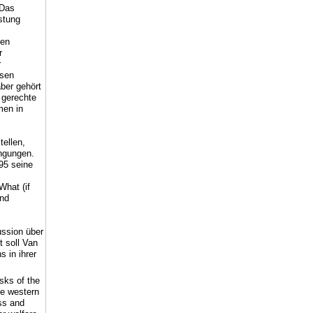
 Das
stung
hen
r
r
rsen
aber gehört
 gerechte
men in
ellen,
engungen.
995 seine
What (if
und
ssion über
t soll Van
 in ihrer
sks of the
he western
ess and