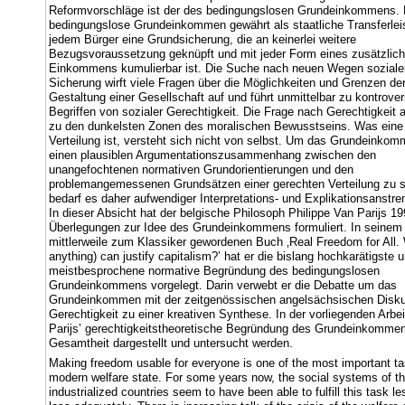
Reformvorschläge ist der des bedingungslosen Grundeinkommens.
bedingungslose Grundeinkommen gewährt als staatliche Transferlei
jedem Bürger eine Grundsicherung, die an keinerlei weitere
Bezugsvoraussetzung geknüpft und mit jeder Form eines zusätzlic
Einkommens kumulierbar ist. Die Suche nach neuen Wegen soziale
Sicherung wirft viele Fragen über die Möglichkeiten und Grenzen de
Gestaltung einer Gesellschaft auf und führt unmittelbar zu kontrove
Begriffen von sozialer Gerechtigkeit. Die Frage nach Gerechtigkeit 
zu den dunkelsten Zonen des moralischen Bewusstseins. Was eine
Verteilung ist, versteht sich nicht von selbst. Um das Grundeinkom
einen plausiblen Argumentationszusammenhang zwischen den
unangefochtenen normativen Grundorientierungen und den
problemangemessenen Grundsätzen einer gerechten Verteilung zu st
bedarf es daher aufwendiger Interpretations- und Explikationsanstr
In dieser Absicht hat der belgische Philosoph Philippe Van Parijs 1
Überlegungen zur Idee des Grundeinkommens formuliert. In seinem
mittlerweile zum Klassiker gewordenen Buch ‚Real Freedom for All. 
anything) can justify capitalism?’ hat er die bislang hochkarätigste 
meistbesprochene normative Begründung des bedingungslosen
Grundeinkommens vorgelegt. Darin verwebt er die Debatte um das
Grundeinkommen mit der zeitgenössischen angelsächsischen Disku
Gerechtigkeit zu einer kreativen Synthese. In der vorliegenden Arbei
Parijs’ gerechtigkeitstheoretische Begründung des Grundeinkommens
Gesamtheit dargestellt und untersucht werden.
Making freedom usable for everyone is one of the most important ta
modern welfare state. For some years now, the social systems of t
industrialized countries seem to have been able to fulfill this task l