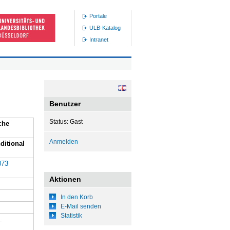
Portale
ULB-Katalog
Intranet
Benutzer
Status: Gast
sche
Anmelden
ditional
873
Aktionen
In den Korb
E-Mail senden
Statistik
.