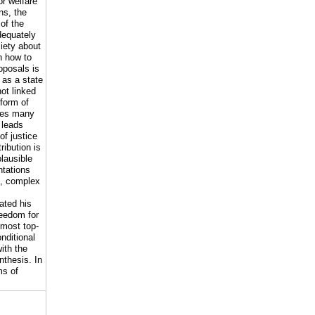
or welfare
ns, the
 of the
dequately
iety about
n how to
oposals is
 as a state
not linked
 form of
ises many
 leads
of justice
ribution is
plausible
ntations
re, complex
ated his
reedom for
 most top-
nditional
ith the
nthesis. In
ms of