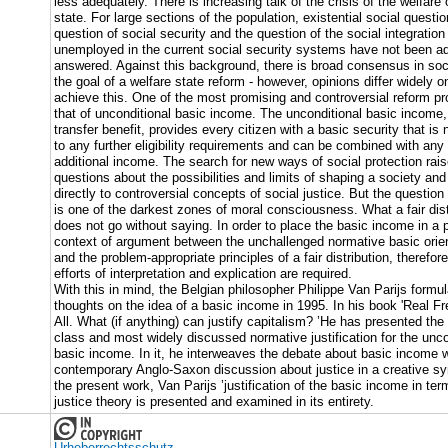
less adequately. There is increasing talk of the crisis of the welfare 
state. For large sections of the population, existential social questio
question of social security and the question of the social integration
unemployed in the current social security systems have not been a
answered. Against this background, there is broad consensus in soc
the goal of a welfare state reform - however, opinions differ widely o
achieve this. One of the most promising and controversial reform pr
that of unconditional basic income. The unconditional basic income,
transfer benefit, provides every citizen with a basic security that is 
to any further eligibility requirements and can be combined with any
additional income. The search for new ways of social protection ra
questions about the possibilities and limits of shaping a society and
directly to controversial concepts of social justice. But the question 
is one of the darkest zones of moral consciousness. What a fair dist
does not go without saying. In order to place the basic income in a 
context of argument between the unchallenged normative basic orie
and the problem-appropriate principles of a fair distribution, therefo
efforts of interpretation and explication are required.
With this in mind, the Belgian philosopher Philippe Van Parijs formul
thoughts on the idea of ​​a basic income in 1995. In his book 'Real F
All. What (if anything) can justify capitalism? ’He has presented the
class and most widely discussed normative justification for the unco
basic income. In it, he interweaves the debate about basic income w
contemporary Anglo-Saxon discussion about justice in a creative sy
the present work, Van Parijs ’justification of the basic income in ter
justice theory is presented and examined in its entirety.
Urheberrechtsschutz