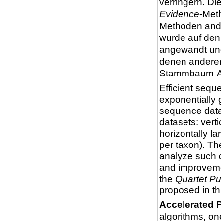
verringern. Di
Evidence
-Met
Methoden ande
wurde auf de
angewandt und
denen anderer
Stammbaum-A
Efficient sequ
exponentially
sequence data 
datasets: verti
horizontally l
per taxon). Th
analyze such 
and improveme
the
Quartet Pu
proposed in thi
Accelerated P
algorithms, on