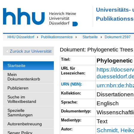
Universitäts-
Publikationss
HHU Düsseldorf
Publikationsservice
Startseite
Dokument 2597
Dokument: Phylogenetic Trees
Zurück zur Universität
Titel:
Phylogenetic
Startseite
URL für
https://docserv
Lesezeichen:
Mein
duesseldorf.d
Dokumentenkorb
URN (NBN):
urn:nbn:de:h
Publizieren
Kollektion:
Dissertationen
Suche im
Volltextbestand
Sprache:
Englisch
Spezielle
Dokumententyp:
Wissenschaftli
Sammlungen
Medientyp:
Text
Autorenbetreuung
Autor:
Schmidt, Heik
Server Policy