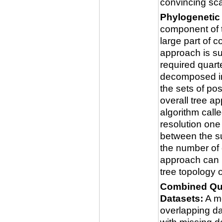
convincing sca
Phylogenetic 
component of 
large part of 
approach is s
required quarte
decomposed in
the sets of po
overall tree a
algorithm cal
resolution one
between the s
the number of 
approach can b
tree topology o
Combined Qua
Datasets:
A me
overlapping da