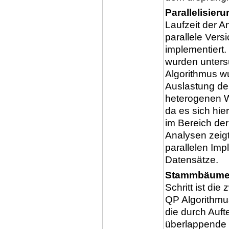
Parallelisier
Laufzeit der A
parallele Vers
implementiert
wurden unters
Algorithmus w
Auslastung de
heterogenen W
da es sich hier
im Bereich der
Analysen zeig
parallelen Imp
Datensätze.
Stammbäume m
Schritt ist di
QP Algorithmus
die durch Auft
überlappende 