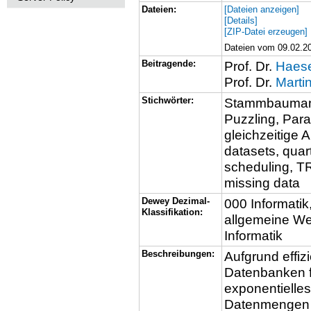
Dateien:
[Dateien anzeigen]
[Details]
[ZIP-Datei erzeugen]
Dateien vom 09.02.20
Beitragende:
Prof. Dr.
Haese
Prof. Dr.
Martin
Stichwörter:
Stammbaumana
Puzzling, Par
gleichzeitige 
datasets, quar
scheduling, T
missing data
Dewey Dezimal-
000 Informatik
Klassifikation:
allgemeine We
Informatik
Beschreibungen:
Aufgrund effiz
Datenbanken 
exponentielle
Datenmengen f