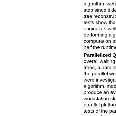
algorithm, wer
step since it 
tree reconstru
tests show th
original as wel
performing alg
computation of
half the runtim
Parallelized 
overall waiting
trees, a paral
the parallel w
were investiga
algorithm, mod
produce an ev
workstation cl
parallel platf
tests of the p