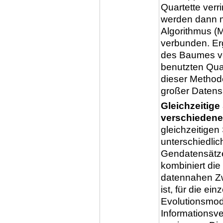
Quartette verr
werden dann m
Algorithmus 
verbunden. Er
des Baumes vo
benutzten Qua
dieser Methode
großer Datensä
Gleichzeitig
verschiedene
gleichzeitig
unterschiedlic
Gendatensätze
kombiniert die
datennahen Z
ist, für die e
Evolutionsmod
Informationsve