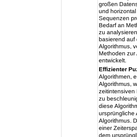
großen Datensä
und horizontal
Sequenzen pro
Bedarf an Met
zu analysieren
basierend au
Algorithmus, 
Methoden zur 
entwickelt.
Effizienter Pu
Algorithmen, ei
Algorithmus, 
zeitintensiven
zu beschleuni
diese Algorith
ursprüngliche
Algorithmus. D
einer Zeiters
dem ursprüngl