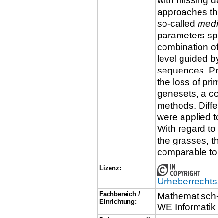
with missing da
approaches th
so-called
medi
parameters spe
combination of
level guided b
sequences. Pro
the loss of pr
genesets, a c
methods. Diff
were applied to
With regard to
the grasses, 
comparable to
Lizenz:
Urheberrechts
Fachbereich /
Mathematisch-
Einrichtung:
WE Informatik