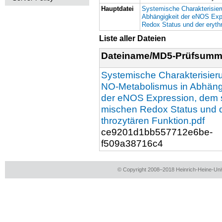
Hauptdatei
Systemische Charakterisie
Abhängigkeit der eNOS Exp
Redox Status und der eryth
Liste aller Dateien
Da­tei­na­me/MD5-Prüf­sum­m
Sys­te­mi­sche Cha­rak­te­ri­sie
NO-Me­ta­bo­lis­mus in Ab­hän­g
der eNOS Ex­pres­si­on, dem s
mi­schen Redox Sta­tus und d
thro­zy­tä­ren Funktion.​pdf
ce9201d1b­b557712e6­be­
f509a38716c4
© Copyright 2008–2018 Heinrich-Heine-Univ