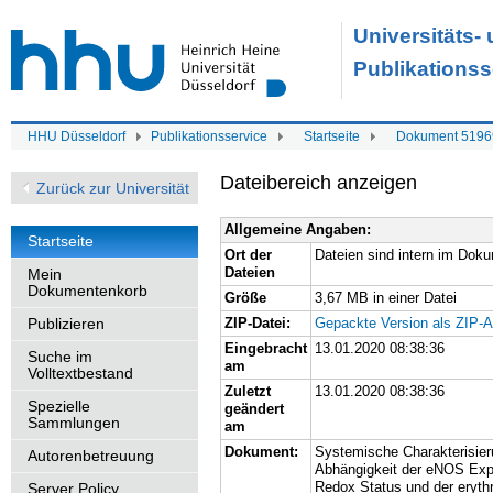
Universitäts-
Publikationss
HHU Düsseldorf
Publikationsservice
Startseite
Dokument 5196
Dateibereich anzeigen
Zurück zur Universität
Allgemeine Angaben:
Startseite
Ort der
Dateien sind intern im Dok
Dateien
Mein
Dokumentenkorb
Größe
3,67 MB in einer Datei
Publizieren
ZIP-Datei:
Gepackte Version als ZIP-A
Eingebracht
13.01.2020 08:38:36
Suche im
am
Volltextbestand
Zuletzt
13.01.2020 08:38:36
Spezielle
geändert
Sammlungen
am
Dokument:
Systemische Charakterisie
Autorenbetreuung
Abhängigkeit der eNOS Exp
Redox Status und der eryth
Server Policy