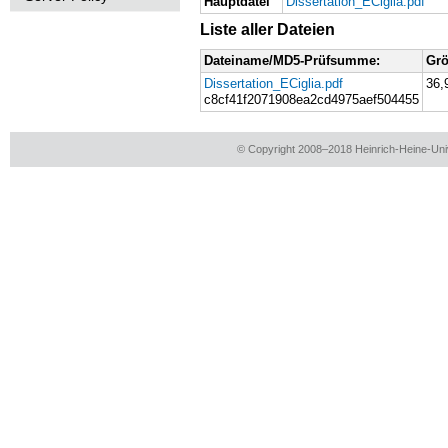
Hauptdatei
Dissertation_ECiglia.pdf
Liste aller Dateien
Da­tei­na­me/MD5-Prüf­sum­me:
Grö
Dis­ser­ta­ti­on_E­Ciglia.pdf
36,
c8c­f41f2071908e­a2cd4975a­e­f504455
© Copyright 2008–2018 Heinrich-Heine-Univ