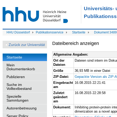
Universitäts-
Publikationss
HHU Düsseldorf
Publikationsservice
Startseite
Dokument 3489
Dateibereich anzeigen
Zurück zur Universität
Allgemeine Angaben:
Startseite
Ort der
Dateien sind intern im Dok
Dateien
Mein
Dokumentenkorb
Größe
36,93 MB in einer Datei
Publizieren
ZIP-Datei:
Gepackte Version als ZIP-A
Eingebracht
16.08.2015 22:21:41
Suche im
am
Volltextbestand
Zuletzt
16.08.2015 22:28:58
Spezielle
geändert
Sammlungen
am
Dokument:
Inhibiting protein-protein in
Autorenbetreuung
dimerization as a novel app
Server Policy